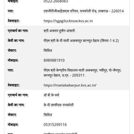
0522-2668083
एसजीपीजीआईएमएस परिसर, रायबरेली रोड, लखनऊ - 226014
https://sgpgilucknow.kvs.ac.in
श्री असरार हुसैन अंसारी
पीएम श्री के वी माती अकबरपुर कानपुर देहात (शिफ्ट-1 व 2)
सिविल
8989881910
पीएम श्री केन्द्रीय विद्यालय माती अकबरपुर, नबीपुर, पो-जैनपुर,
कानपुर देहात, उ.प्र. - 209311.
https://matiakabarpur.kvs.ac.in/
डॉ बी के वर्मा
के वी एमसीएफ रायबरेली
सिविल
05315299116