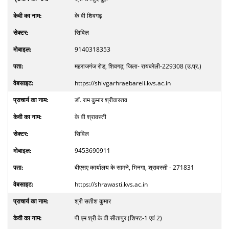
के वी शिवगढ़
सिविल
9140318353
महराजगंज रोड, शिवगढ़, जिला- रायबरेली-229308 (उ.प्र.)
https://shivgarhraebareli.kvs.ac.in
डॉ. राम कुमार श्रीवास्तव
के वी श्रावस्ती
सिविल
9453690911
बीएसए कार्यालय के सामने, भिनगा, श्रावस्ती - 271831
https://shrawasti.kvs.ac.in
श्री सतीश कुमार
पी एम श्री के वी सीतापुर (शिफ्ट-1 एवं 2)