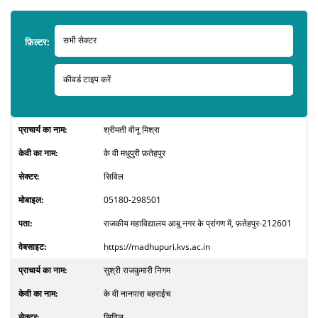
फ़िल्टर:
श्रीमती वीनू मिश्रा
के वी मधुपुरी फ़तेहपुर
सिविल
05180-298501
राजकीय महाविद्यालय आबू नगर के प्रांगण में, फ़तेहपुर-212601
https://madhupuri.kvs.ac.in
सुश्री राजकुमारी निगम
के वी नानपारा बहराईच
सिविल