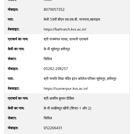
8079057352
केवी 59वीं बीएन एस.एस.बी. नानपारा,बहराइच
https://bahraich.kvs.ac.in/
श्री राजमंगल यादव, प्रभारी प्राचार्य
के वी सुमेरपुर हमीरपुर
सिविल
05282-298257
श्री गायति विद्या मंदिर इंटर कॉलेज परिसर सुमेरपुर, हमीरपुर
https://sumerpur.kvs.ac.in/
श्री आशीष कुमार दीक्षित
के वी लखीमपुर खीरी (शिफ्ट-1 और 2)
सिविल
052266431