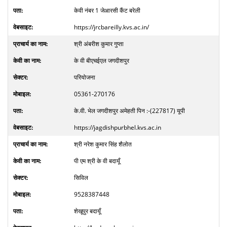
केवी नंबर 1 जेआरसी कैंट बरेली
https://jrcbareilly.kvs.ac.in/
श्री अंबरीश कुमार गुप्ता
के वी बीएचईएल जगदीशपुर
परियोजना
05361-270176
के.वी. भेल जगदीशपुर अमेहती पिन :-(227817) यूपी
https://jagdishpurbhel.kvs.ac.in
श्री नरेश कुमार सिंह शैलोत
पी एम श्री के वी बदायूँ
सिविल
9528387448
शेखूपुर बदायूँ