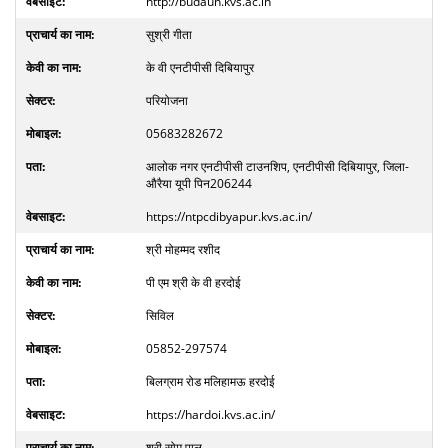
http://budaun.kvs.ac.in
सुश्री गीता
के वी एनटीपीसी दिबियापुर
परियोजना
05683282672
आलोक नगर एनटीपीसी टाउनशिप, एनटीपीसी दिबियापुर, जिला-
औरैया यूपी पिन206244
https://ntpcdibyapur.kvs.ac.in/
श्री मोहम्मद रशीद
पी एम श्री के वी हरदोई
सिविल
05852-297574
बिलग्राम रोड मलिहामऊ हरदोई
https://hardoi.kvs.ac.in/
श्री सोम पाल