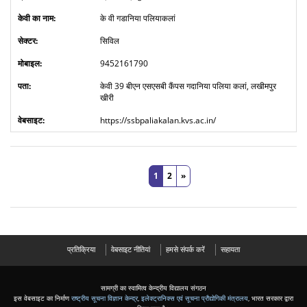
के वी गडानिया पलियाकलां
सिविल
9452161790
केवी 39 बीएन एसएसबी कैंपस गदानिया पलिया कलां, लखीमपुर
खीरी
https://ssbpaliakalan.kvs.ac.in/
1
2
»
प्रतिक्रिया
वेबसाइट नीतियां
हमसे संपर्क करें
सहायता
सामग्री का स्वामित्व केन्द्रीय विद्यालय संगठन
इस वेबसाइट का निर्माण
राष्ट्रीय सूचना विज्ञान केन्द्र
,
इलेक्ट्रानिक्स एवं सूचना प्रौद्योगिकी मंत्रालय
, भारत सरकार द्वारा