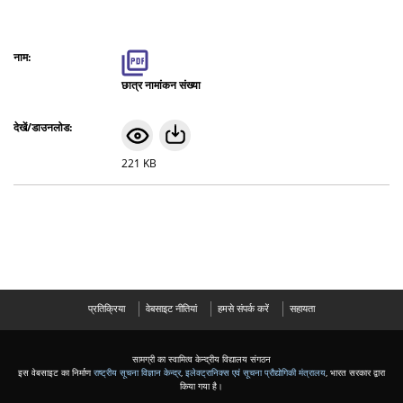
छात्र नामांकन संख्या
221 KB
प्रतिक्रिया
वेबसाइट नीतियां
हमसे संपर्क करें
सहायता
सामग्री का स्वामित्व केन्द्रीय विद्यालय संगठन
इस वेबसाइट का निर्माण
राष्ट्रीय सूचना विज्ञान केन्द्र
,
इलेक्ट्रानिक्स एवं सूचना प्रौद्योगिकी मंत्रालय
, भारत सरकार द्वारा
किया गया है।