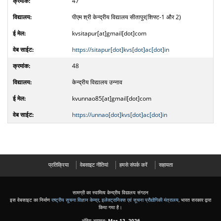
47
पीएम श्री केन्द्रीय विद्यालय सीतापुर(शिफ्ट-1 और 2)
kvsitapur[at]gmail[dot]com
https://sitapur[dot]kvs[dot]ac[dot]in
48
केन्द्रीय विद्यालय उन्नाव
kvunnao85[at]gmail[dot]com
https://unnao[dot]kvs[dot]ac[dot]in
प्रतिक्रिया
वेबसाइट नीतियां
हमसे संपर्क करें
सहायता
सामग्री का स्वामित्व केन्द्रीय विद्यालय संगठन
इस वेबसाइट का निर्माण
राष्ट्रीय सूचना विज्ञान केन्द्र
,
इलेक्ट्रानिक्स एवं सूचना प्रौद्योगिकी मंत्रालय
, भारत सरकार द्वारा
किया गया है।
अंतिम अद्यतन:
Mar 12, 2026